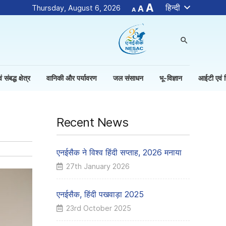
Decrease
Reset
Increase
A
हिन्दी
Thursday, August 6, 2026
A
A
font
font
size.
font
size.
size.
search
 संबद्ध क्षेत्र
वानिकी और पर्यावरण
जल संसाधन
भू-विज्ञान
आईटी एवं जि
Recent News
एनईसैक ने विश्व हिंदी सप्ताह, 2026 मनाया
27th January 2026
एनईसैक, हिंदी पखवाड़ा 2025
23rd October 2025