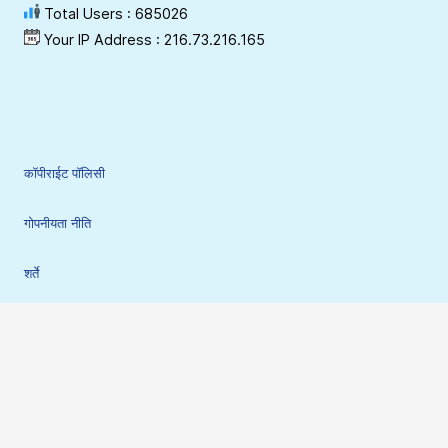
Total Users : 685026
Your IP Address : 216.73.216.165
कॉपीराईट पॉलिसी
गोपनीयता नीति
शर्ते
अस्वीकरण
हाइपरलिंकिंग-योजना
साइट सुरक्षा नीति