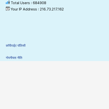
Total Users : 684908
Your IP Address : 216.73.217.162
कॉपीराईट पॉलिसी
गोपनीयता नीति
शर्ते
अस्वीकरण
हाइपरलिंकिंग-योजना
साइट सुरक्षा नीति