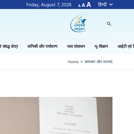
Decrease
Reset
Increase
A
हिन्दी
Friday, August 7, 2026
A
A
font
font
size.
font
size.
size.
search
 संबद्ध क्षेत्र
वानिकी और पर्यावरण
जल संसाधन
भू-विज्ञान
आईटी एवं जि
Home
समाचार और घटनाएं