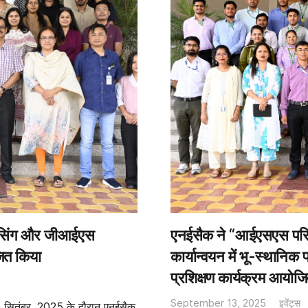
सेंसिंग और जीआईएस
एनईसैक ने “आईएसएस परिवीक्ष
जित किया
कार्यान्वयन में भू-स्थानिक
प्रशिक्षण कार्यक्रम आयोज
September 13, 2025
इवेंट्स
9 सितंबर, 2025 के दौरान एनईसैक